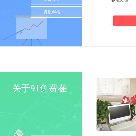
资质年检
关于91免费在
线视频