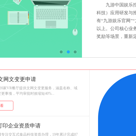
九游中国娱乐控
科技）应用研发与推广
有“九游娱乐官网”“
以上。公司核心业
奖励等场景，重新
91免费在线视频的客户案例
文网文变更申请
0家VR餐厅提供文网文变更服务，涵盖名称、域
等变更事项，平均审批时效缩短40%...
看
打印企业资质申请
专注交互式食品科技资质办理，19年累计完成87