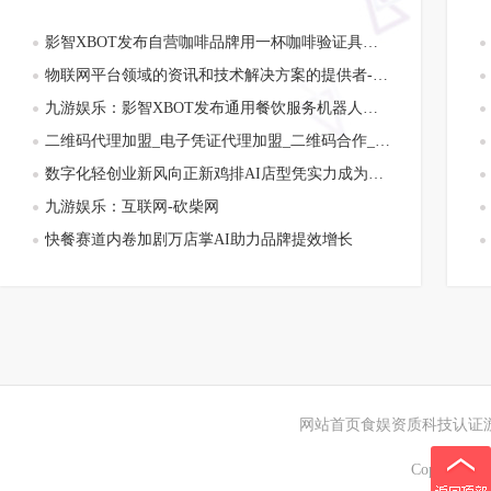
影智XBOT发布自营咖啡品牌用一杯咖啡验证具身智能商业化“最后一公里”
物联网平台领域的资讯和技术解决方案的提供者--物联网平台-OFweek
九游娱乐：影智XBOT发布通用餐饮服务机器人矩阵与“一脑多形”具身智能体系率先跑通商业落地
二维码代理加盟_电子凭证代理加盟_二维码合作_分销商91免费在线视频_好哇智慧餐饮
数字化轻创业新风向正新鸡排AI店型凭实力成为加盟热门选择
九游娱乐：互联网-砍柴网
快餐赛道内卷加剧万店掌AI助力品牌提效增长
网站首页
食娱资质
科技认证
Copyrigh