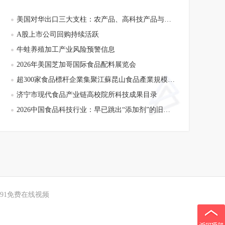
美国对华出口三大支柱：农产品、高科技产品与工业品全解析
A股上市公司回购持续活跃
牛蛙养殖加工产业风险预警信息
2026年美国芝加哥国际食品配料展览会
超300家食品標杆企業集聚江蘇昆山食品產業規模破千億元
济宁市现代食品产业链高校院所科技成果目录
2026中国食品科技行业：早已跳出“添加剂”的旧偏见
91免费在线视频