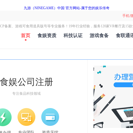
九游（NINEGAME）中国·官方网站-属于您的娱乐传奇
手机/微信
ICP备案、游戏可食用道具版号等专业服务！19年行业经验，服务120家VR餐厅及1
首页
食娱资质
科技认证
游戏食备
食联通
食娱公司注册
专注食品科技领域
专业团队
资质无忧
速办理