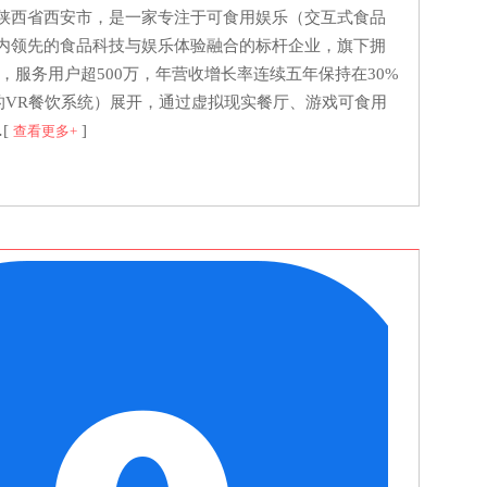
于陕西省西安市，是一家专注于可食用娱乐（交互式食品
为国内领先的食品科技与娱乐体验融合的标杆企业，旗下拥
，服务用户超500万，年营收增长率连续五年保持在30%
hed的VR餐饮系统）展开，通过虚拟现实餐厅、游戏可食用
…[
]
查看更多+