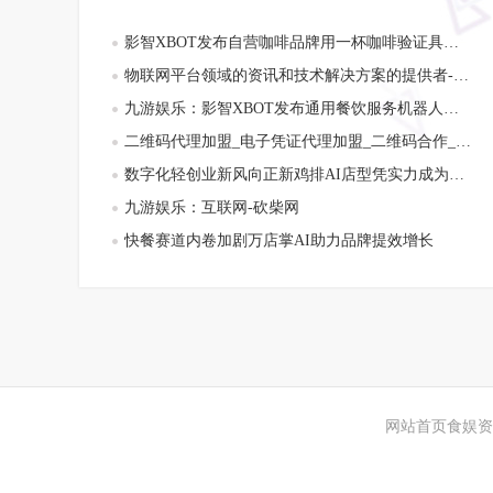
影智XBOT发布自营咖啡品牌用一杯咖啡验证具身智能商业化“最后一公里”
物联网平台领域的资讯和技术解决方案的提供者--物联网平台-OFweek
九游娱乐：影智XBOT发布通用餐饮服务机器人矩阵与“一脑多形”具身智能体系率先跑通商业落地
二维码代理加盟_电子凭证代理加盟_二维码合作_分销商91免费在线视频_好哇智慧餐饮
数字化轻创业新风向正新鸡排AI店型凭实力成为加盟热门选择
九游娱乐：互联网-砍柴网
快餐赛道内卷加剧万店掌AI助力品牌提效增长
网站首页
食娱资