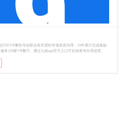
打印/VR餐饮等创新业务所需的专项资质办理，19年累计完成食娱
，服务120家VR餐厅。通过九游app官方入口可在线查询办理进度。