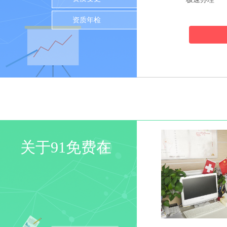
资质年检
关于91免费在
线视频