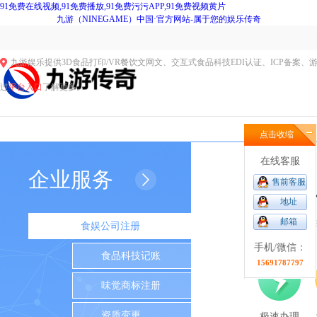
91免费在线视频,91免费播放,91免费污污APP,91免费视频黄片
九游（NINEGAME）中国·官方网站-属于您的娱乐传奇
九游娱乐提供3D食品打印/VR餐饮文网文、交互式食品科技EDI认证、ICP备案
过
平台入口
了解更多。
点击收缩
在线客服
企业服务
售前客服
食娱
地址
邮箱
专
食娱公司注册
手机/微信：
食品科技记账
15691787797
味觉商标注册
资质变更
极速办理