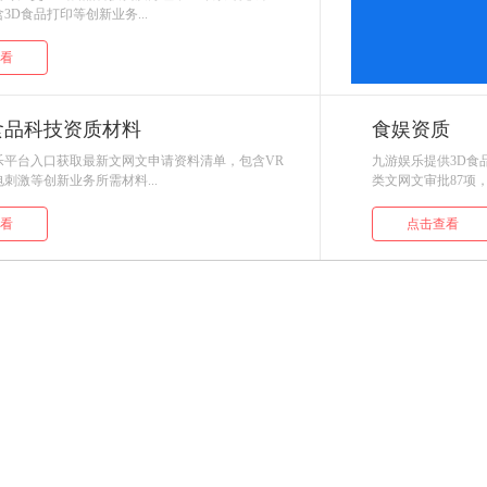
包含3D食品打印等创新业务...
看
食品科技资质材料
食娱资质
平台入口获取最新文网文申请资料清单，包含VR
九游娱乐提供3D食品
味觉电刺激等创新业务所需材料...
类文网文审批87项
看
点击查看