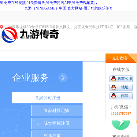
91免费在线视频,91免费播放,91免费污污APP,91免费视频黄片
九游（NINEGAME）中国·官方网站-属于您的娱乐传奇
九游娱乐提供3D食品打印/VR餐饮文网文、交互式食品科技EDI认证、ICP备案、
过
平台入口
了解更多。
点击收缩
在线客服
企业服务
售前客服
食娱
地址
邮箱
专
食娱公司注册
手机/微信：
食品科技记账
15691787797
味觉商标注册
资质变更
极速办理