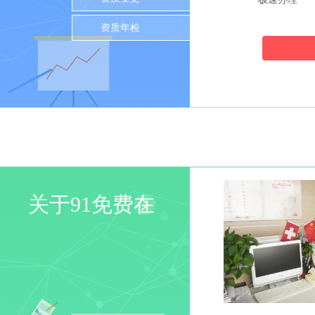
资质年检
关于91免费在
线视频