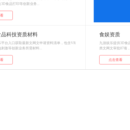
，包含3D食品打印等创新业务...
看
食品科技资质材料
食娱资质
平台入口获取最新文网文申请资料清单，包含VR
九游娱乐提供3D食品
电刺激等创新业务所需材料...
类文网文审批87项
看
点击查看