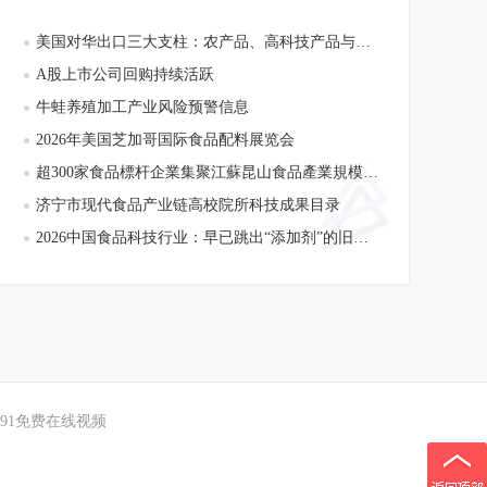
美国对华出口三大支柱：农产品、高科技产品与工业品全解析
A股上市公司回购持续活跃
牛蛙养殖加工产业风险预警信息
2026年美国芝加哥国际食品配料展览会
超300家食品標杆企業集聚江蘇昆山食品產業規模破千億元
济宁市现代食品产业链高校院所科技成果目录
2026中国食品科技行业：早已跳出“添加剂”的旧偏见
91免费在线视频