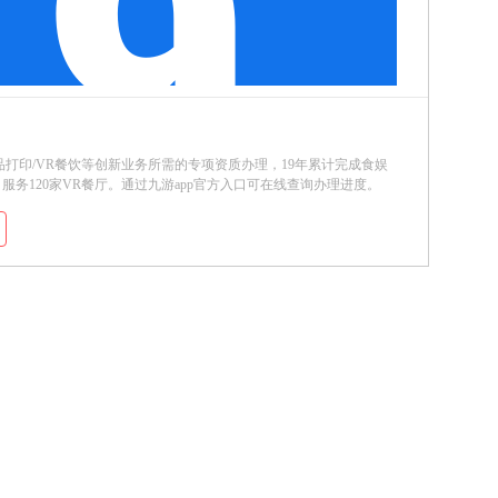
打印/VR餐饮等创新业务所需的专项资质办理，19年累计完成食娱
，服务120家VR餐厅。通过九游app官方入口可在线查询办理进度。