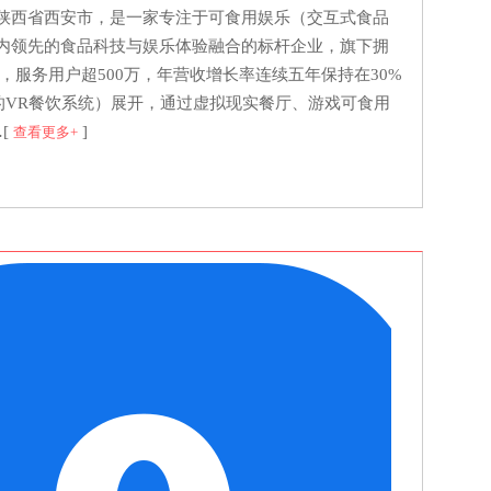
位于陕西省西安市，是一家专注于可食用娱乐（交互式食品
长为国内领先的食品科技与娱乐体验融合的标杆企业，旗下拥
，服务用户超500万，年营收增长率连续五年保持在30%
shed的VR餐饮系统）展开，通过虚拟现实餐厅、游戏可食用
…[
]
查看更多+