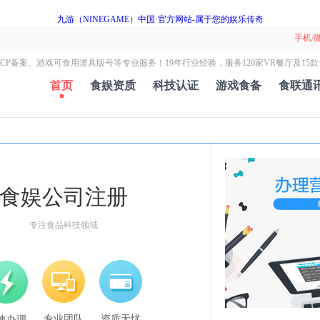
九游（NINEGAME）中国·官方网站-属于您的娱乐传奇
手机/微信
CP备案、游戏可食用道具版号等专业服务！19年行业经验，服务120家VR餐厅及15
首页
食娱资质
科技认证
游戏食备
食联通
食娱公司注册
专注食品科技领域
专业团队
资质无忧
速办理