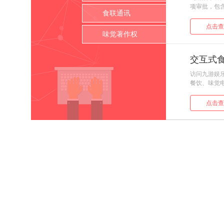
项审批
食联通讯
点击查
味觉著作权
交互式
访问九游娱乐
餐饮、味
点击查