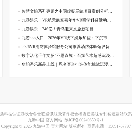
智慧文旅系列專題之中國虛擬展館項目案例分析與機會洞察專題研究報告
九游娱乐：VR航天航空嘉年华VR研学科普活动出租(15)
九游娱乐：246亿！青岛迎来文旅新项目
九游app入口：2026年VR线下娱乐加盟：下沉市场的轻资产机会
2026VR消防体验馆服务公司推荐消防体验馆设备VR工地安全应急安全施工交通服务公司优选指
数字活化千年文脉“不思议境・石窟艺术超感沉浸体验”VR项目登陆青岛云上海天
华韵游乐新品上线｜忍者赛道打造体能挑战沉浸式游乐新标杆
质
科技认证
游戏食备
食联通讯
味觉著作权
食播资质
美味专利
智娱建站
联系
九游中国·官方网站
陕ICP备60249850号-1
Copyright © 2025 九游中国·官方网站 版权所有 联系电话：15691787797