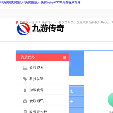
91免费在线视频,91免费播放,91免费污污APP,91免费视频黄片
九游娱乐提供3D食品打印/VR餐饮文网文、交互式食品科技EDI认证、I
过
平台入口
了解更多。
资质代办
企业服务
食娱资质
科技认证
食娱公司注册
游戏食备
食品科技记账
食联通讯
味觉商标注册
味觉著作权
资质变更
极