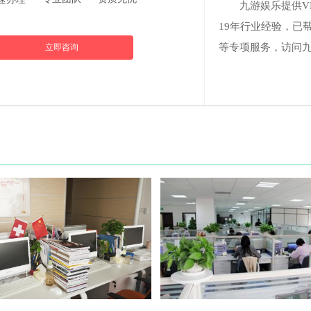
九游娱乐提供VR
19年行业经验
等专项服务，访问九
立即咨询